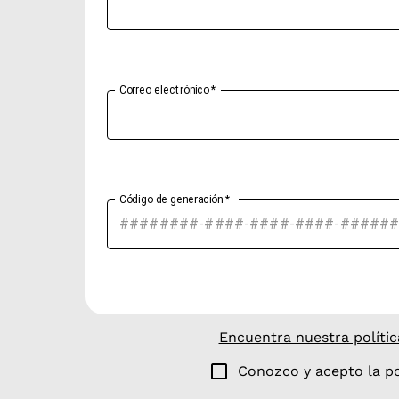
Correo electrónico
*
Código de generación
*
Encuentra nuestra polític
Conozco y acepto la po
No pudimos realizar el re envío autom
nuestro equipo de soporte pueda comp