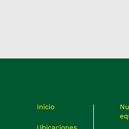
Tipo de documento
NRC
Fecha de compra
Inicio
Nu
eq
Ubicaciones