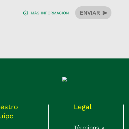
Número de documento
ENVIAR
MÁS INFORMACIÓN
Número de teléfono
Tienda
estro
Legal
uipo
Términos y