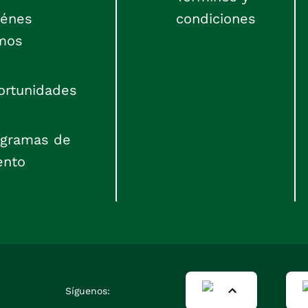
iénes
condiciones
mos
ortunidades
ogramas de
ento
Síguenos: